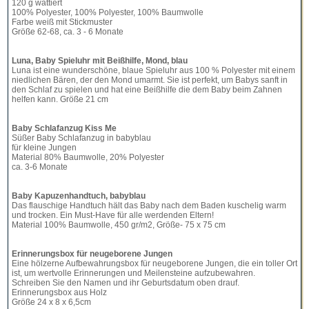
120 g wattiert
100% Polyester, 100% Polyester, 100% Baumwolle
Farbe weiß mit Stickmuster
Größe 62-68, ca. 3 - 6 Monate
Luna, Baby Spieluhr mit Beißhilfe, Mond, blau
Luna ist eine wunderschöne, blaue Spieluhr aus 100 % Polyester mit einem
niedlichen Bären, der den Mond umarmt. Sie ist perfekt, um Babys sanft in
den Schlaf zu spielen und hat eine Beißhilfe die dem Baby beim Zahnen
helfen kann. Größe 21 cm
Baby Schlafanzug Kiss Me
Süßer Baby Schlafanzug in babyblau
für kleine Jungen
Material 80% Baumwolle, 20% Polyester
ca. 3-6 Monate
Baby Kapuzenhandtuch, babyblau
Das flauschige Handtuch hält das Baby nach dem Baden kuschelig warm
und trocken. Ein Must-Have für alle werdenden Eltern!
Material 100% Baumwolle, 450 gr/m2, Größe- 75 x 75 cm
Erinnerungsbox für neugeborene Jungen
Eine hölzerne Aufbewahrungsbox für neugeborene Jungen, die ein toller Ort
ist, um wertvolle Erinnerungen und Meilensteine ​​aufzubewahren.
Schreiben Sie den Namen und ihr Geburtsdatum oben drauf.
Erinnerungsbox aus Holz
Größe 24 x 8 x 6,5cm