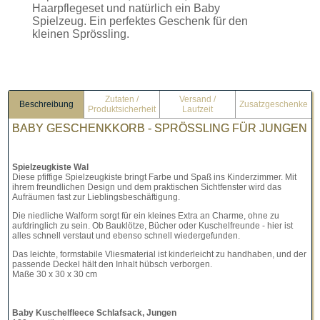
Haarpflegeset und natürlich ein Baby
Spielzeug. Ein perfektes Geschenk für den
kleinen Sprössling.
Zutaten /
Versand /
Beschreibung
Zusatzgeschenke
Produktsicherheit
Laufzeit
BABY GESCHENKKORB - SPRÖSSLING FÜR JUNGEN
Spielzeugkiste Wal
Diese pfiffige Spielzeugkiste bringt Farbe und Spaß ins Kinderzimmer. Mit
ihrem freundlichen Design und dem praktischen Sichtfenster wird das
Aufräumen fast zur Lieblingsbeschäftigung.
Die niedliche Walform sorgt für ein kleines Extra an Charme, ohne zu
aufdringlich zu sein. Ob Bauklötze, Bücher oder Kuschelfreunde - hier ist
alles schnell verstaut und ebenso schnell wiedergefunden.
Das leichte, formstabile Vliesmaterial ist kinderleicht zu handhaben, und der
passende Deckel hält den Inhalt hübsch verborgen.
Maße 30 x 30 x 30 cm
Baby Kuschelfleece Schlafsack, Jungen