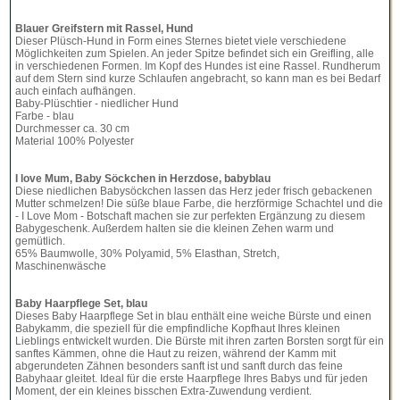
Blauer Greifstern mit Rassel, Hund
Dieser Plüsch-Hund in Form eines Sternes bietet viele verschiedene
Möglichkeiten zum Spielen. An jeder Spitze befindet sich ein Greifling, alle
in verschiedenen Formen. Im Kopf des Hundes ist eine Rassel. Rundherum
auf dem Stern sind kurze Schlaufen angebracht, so kann man es bei Bedarf
auch einfach aufhängen.
Baby-Plüschtier - niedlicher Hund
Farbe - blau
Durchmesser ca. 30 cm
Material 100% Polyester
I love Mum, Baby Söckchen in Herzdose, babyblau
Diese niedlichen Babysöckchen lassen das Herz jeder frisch gebackenen
Mutter schmelzen! Die süße blaue Farbe, die herzförmige Schachtel und die
- I Love Mom - Botschaft machen sie zur perfekten Ergänzung zu diesem
Babygeschenk. Außerdem halten sie die kleinen Zehen warm und
gemütlich.
65% Baumwolle, 30% Polyamid, 5% Elasthan, Stretch,
Maschinenwäsche
Baby Haarpflege Set, blau
Dieses Baby Haarpflege Set in blau enthält eine weiche Bürste und einen
Babykamm, die speziell für die empfindliche Kopfhaut Ihres kleinen
Lieblings entwickelt wurden. Die Bürste mit ihren zarten Borsten sorgt für ein
sanftes Kämmen, ohne die Haut zu reizen, während der Kamm mit
abgerundeten Zähnen besonders sanft ist und sanft durch das feine
Babyhaar gleitet. Ideal für die erste Haarpflege Ihres Babys und für jeden
Moment, der ein kleines bisschen Extra-Zuwendung verdient.